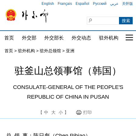
English
Français
Español
Русский
عربي
关怀版
首页
外交部
外交部长
外交动态
驻外机构
国家
首页
>
驻外机构
>
驻外总领馆
>
亚洲
驻釜山总领事馆（韩国）
CONSULATE-GENERAL OF THE PEOPLE'S
REPUBLIC OF CHINA IN PUSAN
【
中
大
小
】
打印
总 领 事：陈日彪（Chen Ribiao）