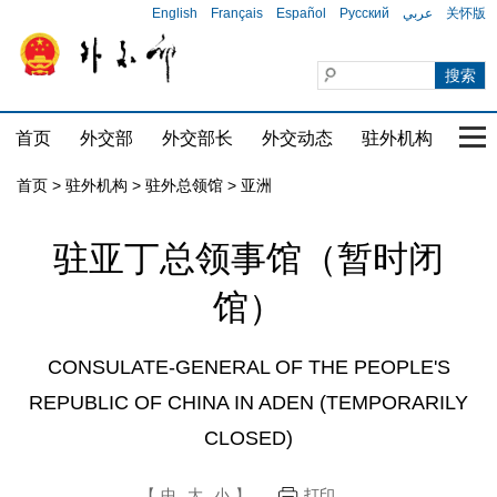
English
Français
Español
Русский
عربي
关怀版
首页
外交部
外交部长
外交动态
驻外机构
国家
首页
>
驻外机构
>
驻外总领馆
>
亚洲
驻亚丁总领事馆（暂时闭
馆）
CONSULATE-GENERAL OF THE PEOPLE'S
REPUBLIC OF CHINA IN ADEN (TEMPORARILY
CLOSED)
【
中
大
小
】
打印