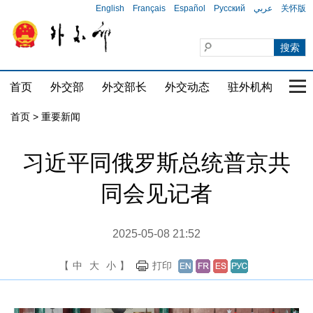
English
Français
Español
Русский
عربي
关怀版
首页
外交部
外交部长
外交动态
驻外机构
国家
首页
>
重要新闻
习近平同俄罗斯总统普京共
同会见记者
2025-05-08 21:52
【
中
大
小
】
打印