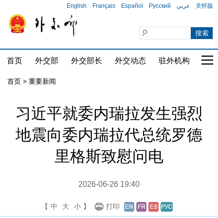
English
Français
Español
Русский
عربي
关怀版
首页
外交部
外交部长
外交动态
驻外机构
国家
首页
>
重要新闻
习近平就委内瑞拉发生强烈
地震向委内瑞拉代总统罗德
里格斯致慰问电
2026-06-26 19:40
【
中
大
小
】
打印