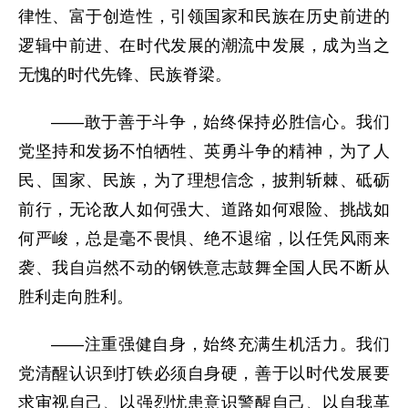
律性、富于创造性，引领国家和民族在历史前进的
逻辑中前进、在时代发展的潮流中发展，成为当之
无愧的时代先锋、民族脊梁。
——敢于善于斗争，始终保持必胜信心。我们
党坚持和发扬不怕牺牲、英勇斗争的精神，为了人
民、国家、民族，为了理想信念，披荆斩棘、砥砺
前行，无论敌人如何强大、道路如何艰险、挑战如
何严峻，总是毫不畏惧、绝不退缩，以任凭风雨来
袭、我自岿然不动的钢铁意志鼓舞全国人民不断从
胜利走向胜利。
——注重强健自身，始终充满生机活力。我们
党清醒认识到打铁必须自身硬，善于以时代发展要
求审视自己、以强烈忧患意识警醒自己、以自我革