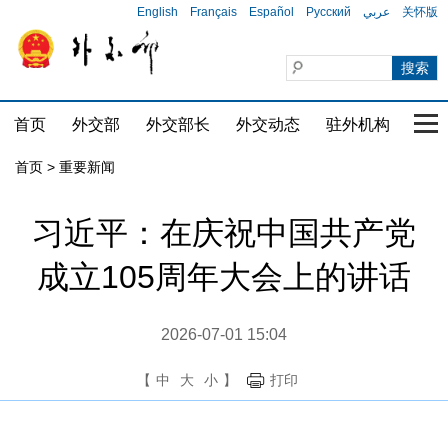
English
Français
Español
Русский
عربي
关怀版
首页
外交部
外交部长
外交动态
驻外机构
国家
首页
>
重要新闻
​习近平：在庆祝中国共产党
成立105周年大会上的讲话
2026-07-01 15:04
【
中
大
小
】
打印