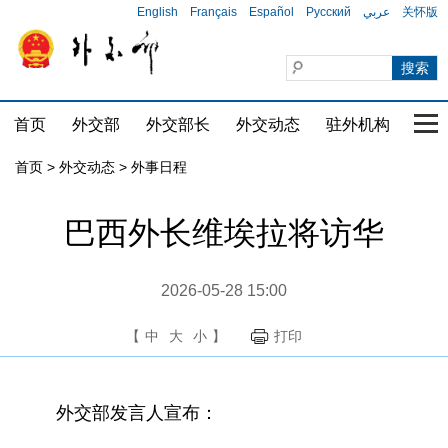
English
Français
Español
Русский
عربي
关怀版
首页
外交部
外交部长
外交动态
驻外机构
国家
首页
>
外交动态
>
外事日程
巴西外长维埃拉将访华
2026-05-28 15:00
【
中
大
小
】
打印
外交部发言人宣布：