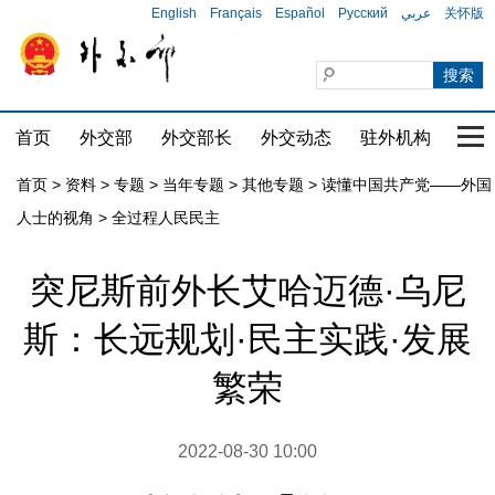
English
Français
Español
Русский
عربي
关怀版
首页
外交部
外交部长
外交动态
驻外机构
国家
首页
>
资料
>
专题
>
当年专题
>
其他专题
>
读懂中国共产党——外国
人士的视角
>
全过程人民民主
突尼斯前外长艾哈迈德·乌尼
斯：长远规划·民主实践·发展
繁荣
2022-08-30 10:00