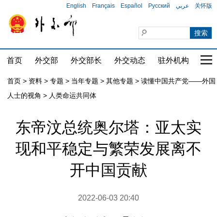
English
Français
Español
Русский
عربي
关怀版
首页
外交部
外交部长
外交动态
驻外机构
国家
首页
>
资料
>
专题
>
当年专题
>
其他专题
>
读懂中国共产党——外国
人士的视角
>
人类命运共同体
东帝汶总统奥尔塔：亚太实
现和平稳定与繁荣发展离不
开中国贡献
2022-06-03 20:40