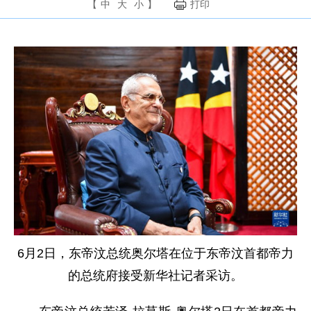
【
中
大
小
】
打印
6月2日，东帝汶总统奥尔塔在位于东帝汶首都帝力
的总统府接受新华社记者采访。