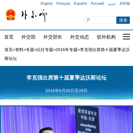
English
Français
Español
Русский
عربي
关怀版
首页
外交部
外交部长
外交动态
驻外机构
国家
首页
>
资料
>
专题
>
以往专题
>
2016年专题
>李克强出席第十届夏季达沃
斯论坛
李克强出席第十届夏季达沃斯论坛
2016年6月26日至28日