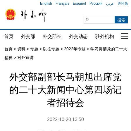
English
Français
Español
Русский
عربي
关怀版
首页
外交部
外交部长
外交动态
驻外机构
国家
首页
>
资料
>
专题
>
以往专题
>
2022年专题
>
学习贯彻党的二十大
精神
>
对外宣讲
外交部副部长马朝旭出席党
的二十大新闻中心第四场记
者招待会
2022-10-20 13:50