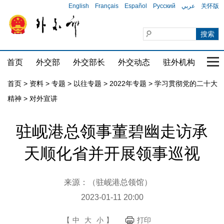
English
Français
Español
Русский
عربي
关怀版
首页
外交部
外交部长
外交动态
驻外机构
国家
首页
>
资料
>
专题
>
以往专题
>
2022年专题
>
学习贯彻党的二十大
精神
>
对外宣讲
驻岘港总领事董碧幽走访承
天顺化省并开展领事巡视
来源：（驻岘港总领馆）
2023-01-11 20:00
【
中
大
小
】
打印