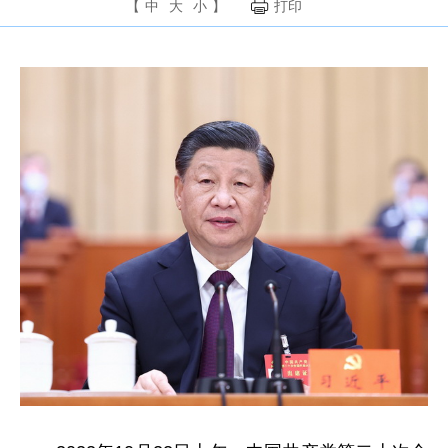
【
中
大
小
】
打印