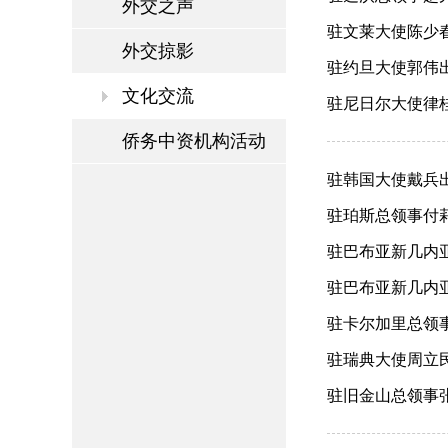
外交之声
驻文莱大使陈少春
外交掠影
驻约旦大使郭伟出席
文化交流
驻尼日尔大使律桂
侨务中资机构活动
驻韩国大使戴兵出
驻珀斯总领事付莉
驻巴布亚新几内亚
驻巴布亚新几内亚
驻卡尔加里总领事
驻瑞典大使周立民
驻旧金山总领事张建