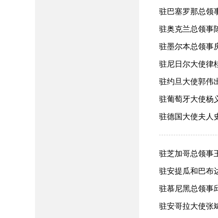
驻巴塞罗那总领事
驻奥克兰总领事
出（2026-07-27
驻墨尔本总领事房
驻尼日尔大使律桂
驻约旦大使郭伟出
驻葡萄牙大使杨义
驻德国大使夫人史
驻芝加哥总领事王
驻安提瓜和巴布达
驻慕尼黑总领事邱
驻安哥拉大使张斌出