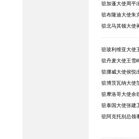
驻加蓬大使周平出
驻布隆迪大使朱克玮
驻北马其顿大使蒋
驻玻利维亚大使王亮
驻丹麦大使王雪峰
驻挪威大使​侯悦
驻博茨瓦纳大使范勇
驻摩洛哥大使余劲
驻泰国大使张建卫
驻阿克托别总领事郭