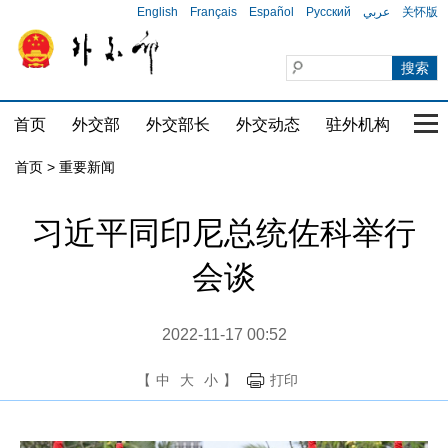
English
Français
Español
Русский
عربي
关怀版
首页
外交部
外交部长
外交动态
驻外机构
国家
首页
>
重要新闻
习近平同印尼总统佐科举行
会谈
2022-11-17 00:52
【
中
大
小
】
打印