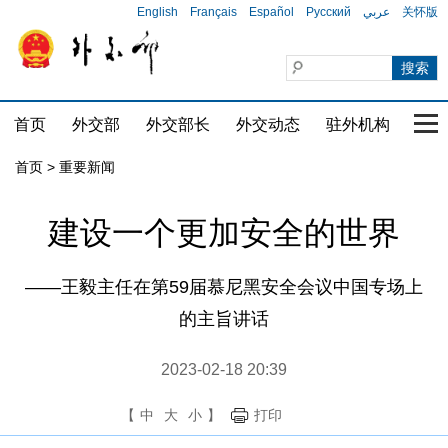
English
Français
Español
Русский
عربي
关怀版
首页
外交部
外交部长
外交动态
驻外机构
国家
首页
>
重要新闻
建设一个更加安全的世界
——王毅主任在第59届慕尼黑安全会议中国专场上
的主旨讲话
2023-02-18 20:39
【
中
大
小
】
打印