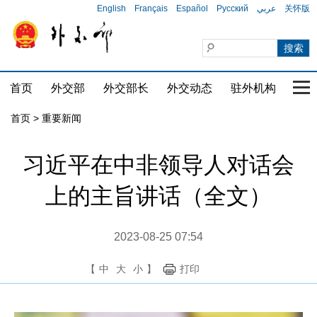
English
Français
Español
Русский
عربي
关怀版
首页
外交部
外交部长
外交动态
驻外机构
国家
首页
>
重要新闻
习近平在中非领导人对话会
上的主旨讲话（全文）
2023-08-25 07:54
【
中
大
小
】
打印