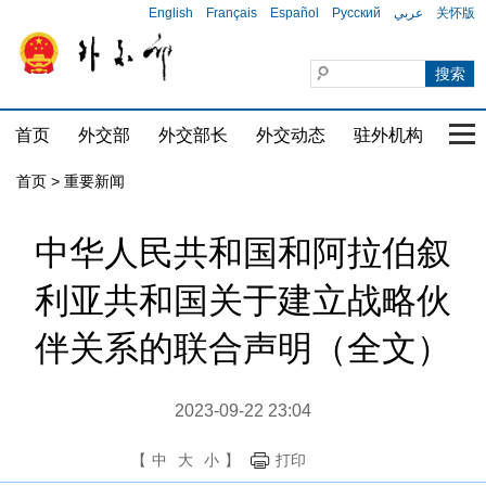
English
Français
Español
Русский
عربي
关怀版
首页
外交部
外交部长
外交动态
驻外机构
国家
首页
>
重要新闻
中华人民共和国和阿拉伯叙
利亚共和国关于建立战略伙
伴关系的联合声明（全文）
2023-09-22 23:04
【
中
大
小
】
打印