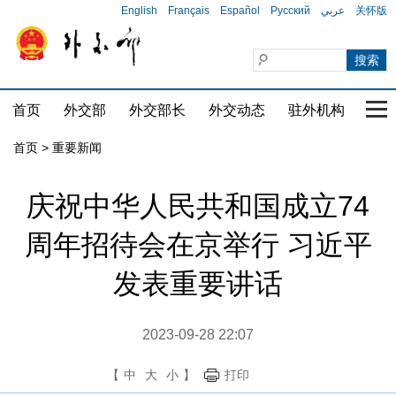
English
Français
Español
Русский
عربي
关怀版
首页
外交部
外交部长
外交动态
驻外机构
国家
首页
>
重要新闻
庆祝中华人民共和国成立74
周年招待会在京举行 习近平
发表重要讲话
2023-09-28 22:07
【
中
大
小
】
打印