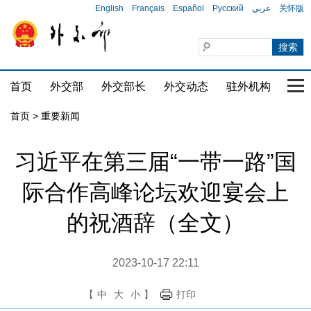
English
Français
Español
Русский
عربي
关怀版
首页
外交部
外交部长
外交动态
驻外机构
国家
首页
>
重要新闻
习近平在第三届“一带一路”国
际合作高峰论坛欢迎宴会上
的祝酒辞（全文）
2023-10-17 22:11
【
中
大
小
】
打印