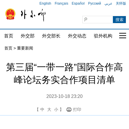
English
Français
Español
Русский
عربي
关怀版
首页
外交部
外交部长
外交动态
驻外机构
国家
首页
>
重要新闻
第三届“一带一路”国际合作高
峰论坛务实合作项目清单
2023-10-18 23:20
【
中
大
小
】
打印