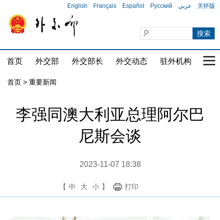
English
Français
Español
Русский
عربي
关怀版
首页
外交部
外交部长
外交动态
驻外机构
国家
首页
>
重要新闻
李强同澳大利亚总理阿尔巴
尼斯会谈
2023-11-07 18:38
【
中
大
小
】
打印