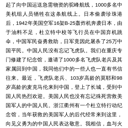
起了向中国运送急需物资的驼峰航线，1000多名中
美机组人员牺牲在这条航线上。日本偷袭珍珠港
后，1942年美国空军16架B-25轰炸机奔袭日本，由
于油料不足，杜立特中校等飞行员在中国弃机跳
伞，中国军民奋勇救助，日军竟因此屠杀了25万中
国平民。中国人民没有忘记飞虎队。我们在重庆专
门修建了纪念馆，邀请了1000多名飞虎队老兵及其
家属回到中国，我同他们中的一些人也一直有书信
往来。最近，飞虎队老兵、103岁高龄的莫耶和98
岁高龄的麦克马伦来到中国，登上了长城，受到中
国人民热烈欢迎。美国人民也没有忘记殊死营救美
国军人的中国人民。浙江衢州有一个杜立特行动纪
念馆，当年获救的美国军人的后代经常来到这里，
向见义勇为的中国人民表达敬意。我相信，血与火