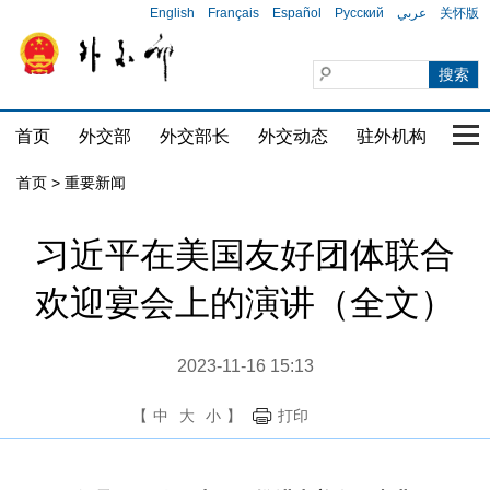
English
Français
Español
Русский
عربي
关怀版
首页
外交部
外交部长
外交动态
驻外机构
国家
首页
>
重要新闻
习近平在美国友好团体联合
欢迎宴会上的演讲（全文）
2023-11-16 15:13
【
中
大
小
】
打印