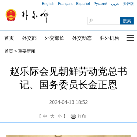
English
Français
Español
Русский
عربي
关怀版
首页
外交部
外交部长
外交动态
驻外机构
国家
首页
>
重要新闻
赵乐际会见朝鲜劳动党总书
记、国务委员长金正恩
2024-04-13 18:52
【
中
大
小
】
打印