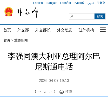
English
Français
Español
Русский
عربي
关怀版
首页
外交部
外交部长
外交动态
驻外机构
国家
首页
>
重要新闻
李强同澳大利亚总理阿尔巴
尼斯通电话
2026-04-07 19:13
【
中
大
小
】
打印