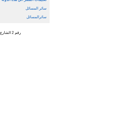
سائر المسائل
سائرالمسائل
رقم 2 الشارع الجنوبي ، تشاو يانغ من ، حي تشاو يانغ ، مدينة بكين رقم البريد : 100701 التليفون : 65961114 - 10 - 86 +