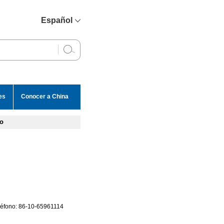
Español
简体中文
English
Français
Русский
es
Conocer a China
عربي
go
eléfono: 86-10-65961114