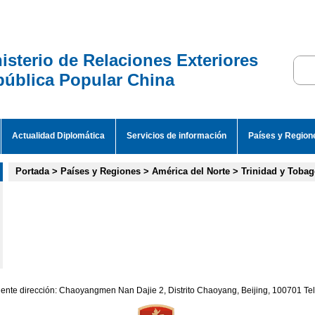
isterio de Relaciones Exteriores
ública Popular China
Actualidad Diplomática
Servicios de información
Países y Region
Portada
>
Países y Regiones
>
América del Norte
>
Trinidad y Toba
iente dirección: Chaoyangmen Nan Dajie 2, Distrito Chaoyang, Beijing, 100701 T