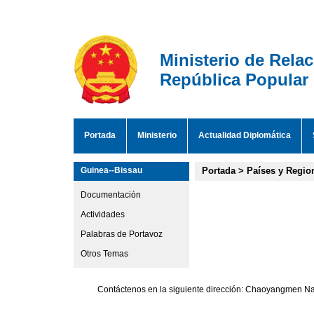
Ministerio de Rela
República Popular
Portada
Ministerio
Actualidad Diplomática
Guinea--Bissau
Portada
>
Países y Regio
Documentación
Actividades
Palabras de Portavoz
Otros Temas
Contáctenos en la siguiente dirección: Chaoyangmen Nan