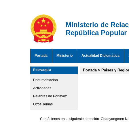
Ministerio de Rela
República Popular
Portada
Ministerio
Actualidad Diplomática
Eslovaquia
Portada
>
Países y Regio
Documentación
Actividades
Palabras de Portavoz
Otros Temas
Contáctenos en la siguiente dirección: Chaoyangmen Nan