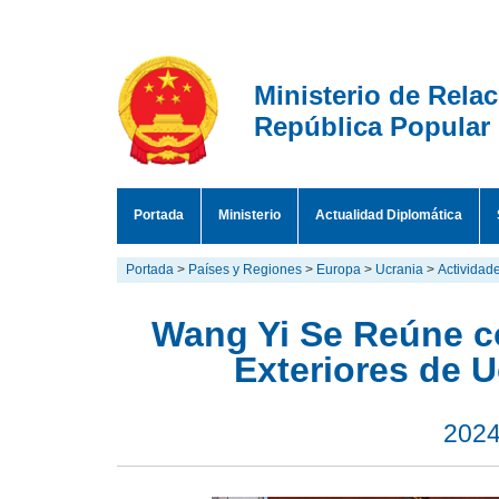
Ministerio de Rela
República Popular
Portada
Ministerio
Actualidad Diplomática
Portada
>
Países y Regiones
>
Europa
>
Ucrania
>
Actividad
Wang Yi Se Reúne c
Exteriores de 
2024