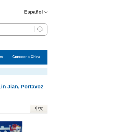
Español
简体中文
English
Français
Русский
es
Conocer a China
عربي
in Jian, Portavoz