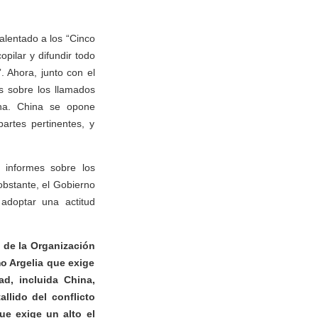
alentado a los “Cinco
pilar y difundir todo
. Ahora, junto con el
s sobre los llamados
ina. China se opone
artes pertinentes, y
e informes sobre los
obstante, el Gobierno
adoptar una actitud
d de la Organización
o Argelia que exige
d, incluida China,
llido del conflicto
ue exige un alto el