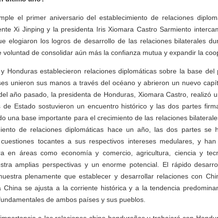
mple el primer aniversario del establecimiento de relaciones diplom
ente Xi Jinping y la presidenta Iris Xiomara Castro Sarmiento interc
que elogiaron los logros de desarrollo de las relaciones bilaterales d
 voluntad de consolidar aún más la confianza mutua y expandir la coo
y Honduras establecieron relaciones diplomáticas sobre la base del p
ses unieron sus manos a través del océano y abrieron un nuevo capít
o del año pasado, la presidenta de Honduras, Xiomara Castro, realizó u
s de Estado sostuvieron un encuentro histórico y las dos partes fir
o una base importante para el crecimiento de las relaciones bilaterales
iento de relaciones diplomáticas hace un año, las dos partes se
cuestiones tocantes a sus respectivos intereses medulares, y han
era en áreas como economía y comercio, agricultura, ciencia y tec
stra amplias perspectivas y un enorme potencial. El rápido desarrol
estra plenamente que establecer y desarrollar relaciones con Chi
a China se ajusta a la corriente histórica y a la tendencia predomina
s fundamentales de ambos países y sus pueblos.