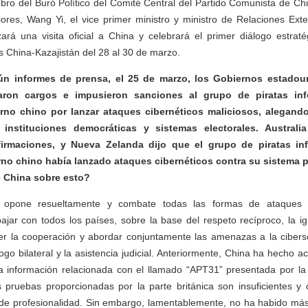
mbro del Buró Político del Comité Central del Partido Comunista de Ch
ores, Wang Yi, el vice primer ministro y ministro de Relaciones Exte
zará una visita oficial a China y celebrará el primer diálogo estrat
s China-Kazajistán del 28 al 30 de marzo.
ún informes de prensa, el 25 de marzo, los Gobiernos estadou
aron cargos e impusieron sanciones al grupo de piratas in
rno chino por lanzar ataques cibernéticos maliciosos, alegan
 instituciones democráticas y sistemas electorales. Austral
firmaciones, y Nueva Zelanda dijo que el grupo de piratas in
rno chino había lanzado ataques cibernéticos contra su sistema p
e China sobre esto?
 opone resueltamente y combate todas las formas de ataques c
jar con todos los países, sobre la base del respeto recíproco, la ig
cer la cooperación y abordar conjuntamente las amenazas a la cibers
go bilateral y la asistencia judicial. Anteriormente, China ha hecho a
a información relacionada con el llamado “APT31” presentada por la p
s pruebas proporcionadas por la parte británica son insuficientes y 
 de profesionalidad. Sin embargo, lamentablemente, no ha habido más