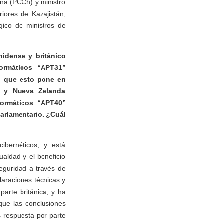
ina (PCCh) y ministro
riores de Kazajistán,
égico de ministros de
nidense y británico
formáticos “APT31”
do que esto pone en
ia y Nueva Zelanda
formáticos “APT40”
arlamentario. ¿Cuál
ibernéticos, y está
ualdad y el beneficio
eguridad a través de
claraciones técnicas y
arte británica, y ha
que las conclusiones
 respuesta por parte