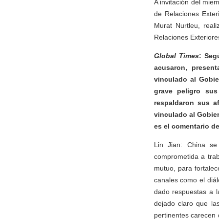
A invitación del mie
de Relaciones Exteri
Murat Nurtleu, reali
Relaciones Exteriore
Global Times
: Seg
acusaron, present
vinculado al Gobie
grave peligro sus
respaldaron sus a
vinculado al Gobie
es el comentario d
Lin Jian: China se
comprometida a traba
mutuo, para fortale
canales como el diálo
dado respuestas a l
dejado claro que la
pertinentes carecen