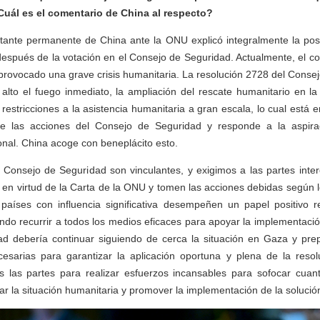
Cuál es el comentario de China al respecto?
entante permanente de China ante la ONU explicó integralmente la pos
 después de la votación en el Consejo de Seguridad. Actualmente, el co
rovocado una grave crisis humanitaria. La resolución 2728 del Conse
alto el fuego inmediato, la ampliación del rescate humanitario en la
 restricciones a la asistencia humanitaria a gran escala, lo cual está 
de las acciones del Consejo de Seguridad y responde a la aspira
nal. China acoge con beneplácito esto.
l Consejo de Seguridad son vinculantes, y exigimos a las partes int
 en virtud de la Carta de la ONU y tomen las acciones debidas según lo
aíses con influencia significativa desempeñen un papel positivo r
endo recurrir a todos los medios eficaces para apoyar la implementación
d debería continuar siguiendo de cerca la situación en Gaza y pre
sarias para garantizar la aplicación oportuna y plena de la resol
s las partes para realizar esfuerzos incansables para sofocar cuan
iar la situación humanitaria y promover la implementación de la soluci