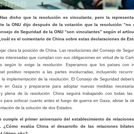
Has dicho que la resolución es vinculante, pero la represent
te la ONU dijo después de la votación que la resolución “no e
onsejo de Seguridad de la ONU “son vinculantes” según el artícul
¿cuál es el comentario de China sobre estas declaraciones de E
ejar clara la posición de China. Las resoluciones del Consejo de Segur
tes interesadas que cumplan con sus obligaciones en virtud de la Ca
s según lo exige la resolución. Esperamos que los países con infl
 positivo respecto a las partes involucradas, incluyendo recurri
 la implementación de la resolución. El Consejo de Seguridad deberí
ión en Gaza y prepararse para adoptar nuevas medidas necesarias
 y plena de la resolución. China seguirá trabajando con todas las 
s para sofocar cuanto antes el fuego de guerra en Gaza, aliviar la si
tación de la solución de dos Estados.
e cumple el primer aniversario del establecimiento de relaciones
 ¿Cómo evalúa China el desarrollo de las relaciones bilater
l último año?