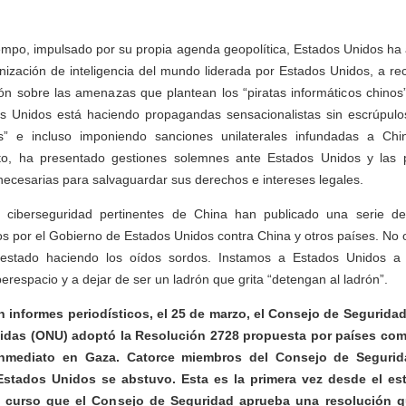
mpo, impulsado por su propia agenda geopolítica, Estados Unidos ha 
nización de inteligencia del mundo liderada por Estados Unidos, a reco
ón sobre las amenazas que plantean los “piratas informáticos chinos”
s Unidos está haciendo propagandas sensacionalistas sin escrúpulo
os” e incluso imponiendo sanciones unilaterales infundadas a Ch
o, ha presentado gestiones solemnes ante Estados Unidos y las p
ecesarias para salvaguardar sus derechos e intereses legales.
e ciberseguridad pertinentes de China han publicado una serie d
s por el Gobierno de Estados Unidos contra China y otros países. No 
estado haciendo los oídos sordos. Instamos a Estados Unidos a 
erespacio y a dejar de ser un ladrón que grita “detengan al ladrón”.
n informes periodísticos, el 25 de marzo, el Consejo de Segurida
idas (ONU) adoptó la Resolución 2728 propuesta por países com
inmediato en Gaza. Catorce miembros del Consejo de Segurida
Estados Unidos se abstuvo. Esta es la primera vez desde el esta
en curso que el Consejo de Seguridad aprueba una resolución q