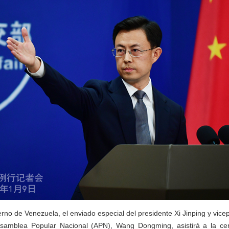
erno de Venezuela, el enviado especial del presidente Xi Jinping y vic
samblea Popular Nacional (APN), Wang Dongming, asistirá a la c