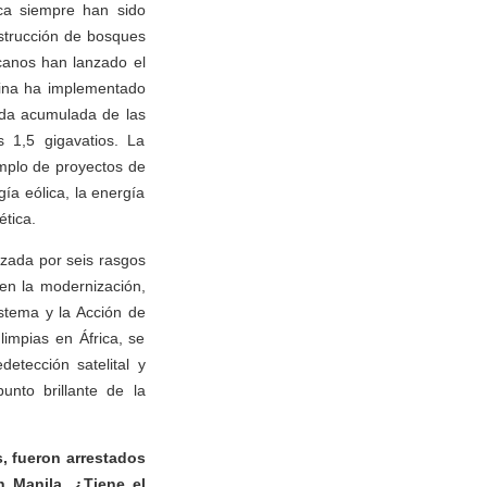
ica siempre han sido
strucción de bosques
icanos han lanzado el
hina ha implementado
ada acumulada de las
s 1,5 gigavatios. La
emplo de proyectos de
a eólica, la energía
ética.
zada por seis rasgos
 en la modernización,
stema y la Acción de
limpias en África, se
etección satelital y
unto brillante de la
s, fueron arrestados
 Manila. ¿Tiene el