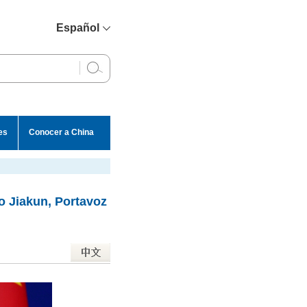
Español
简体中文
English
Français
Русский
es
Conocer a China
عربي
o Jiakun, Portavoz