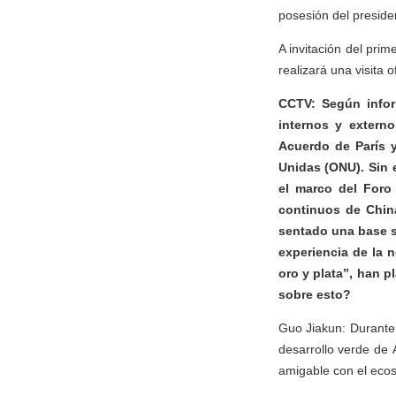
posesión del preside
A invitación del prim
realizará una visita o
CCTV: Según infor
internos y externo
Acuerdo de París y
Unidas (ONU). Sin 
el marco del Foro
continuos de China
sentado una base só
experiencia de la 
oro y plata”, han p
sobre esto?
Guo Jiakun: Durante 
desarrollo verde de 
amigable con el ecos