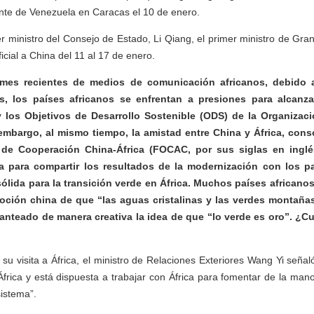
nte de Venezuela en Caracas el 10 de enero.
er ministro del Consejo de Estado, Li Qiang, el primer ministro de Gra
ficial a China del 11 al 17 de enero.
mes recientes de medios de comunicación africanos, debido a
s, los países africanos se enfrentan a presiones para alcanza
 los Objetivos de Desarrollo Sostenible (ODS) de la Organizac
embargo, al mismo tiempo, la amistad entre China y África, con
 de Cooperación China-África (FOCAC, por sus siglas en inglés
 para compartir los resultados de la modernización con los p
lida para la transición verde en África. Muchos países africano
noción china de que “las aguas cristalinas y las verdes montañas
lanteado de manera creativa la idea de que “lo verde es oro”. ¿C
su visita a África, el ministro de Relaciones Exteriores Wang Yi seña
África y está dispuesta a trabajar con África para fomentar de la ma
istema”.