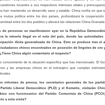
uestiones tocantes a sus respectivos intereses vitales y preocupacio
es han mantenido un desarrollo sano y estable. China confía en que es
a mutua política entre los dos países, profundizará la cooperación 
amistad entre los dos pueblos y elevará las relaciones China-Granada 
os de personas se manifestaron ayer en la República Democráti
tra la minería ilegal en el este del país, donde las autoridades
cipación ilícita generalizada de China. Esto se produce tras el
s ciudadanos chinos encontrados en posesión de lingotes de oro
. ¿Tiene China algún comentario al respecto?
o conocimiento de la situación específica que has mencionado. El Go
nos y las empresas chinos en el extranjero que cumplan estrictam
locales.
 informes de prensa, los secretarios generales de los parti
 Partido Liberal Democrático (PLD) y el Komeito, visitarán Chi
ambios con funcionarios del Partido Comunista de China (PCCh
to a esta visita?