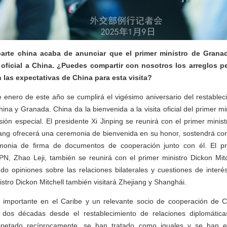
parte china acaba de anunciar que el primer ministro de Granad
a oficial a China. ¿Puedes compartir con nosotros los arreglos p
 las expectativas de China para esta visita?
 enero de este año se cumplirá el vigésimo aniversario del restablec
ina y Granada. China da la bienvenida a la visita oficial del primer mi
ión especial. El presidente Xi Jinping se reunirá con el primer ministr
iang ofrecerá una ceremonia de bienvenida en su honor, sostendrá co
emonia de firma de documentos de cooperación junto con él. El pr
N, Zhao Leji, también se reunirá con el primer ministro Dickon Mitc
ndo opiniones sobre las relaciones bilaterales y cuestiones de inte
nistro Dickon Mitchell también visitará Zhejiang y Shanghái.
importante en el Caribe y un relevante socio de cooperación de C
s dos décadas desde el restablecimiento de relaciones diplomátic
petado recíprocamente, se han tratado como iguales y se han 