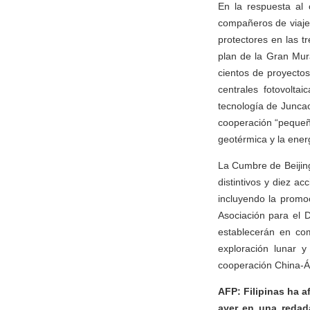
En la respuesta al 
compañeros de viaje
protectores en las t
plan de la Gran Mur
cientos de proyecto
centrales fotovolta
tecnología de Juncao
cooperación “pequeñ
geotérmica y la energ
La Cumbre de Beijin
distintivos y diez a
incluyendo la promo
Asociación para el D
establecerán en com
exploración lunar y
cooperación China-Áf
AFP: Filipinas ha a
ayer en una redad