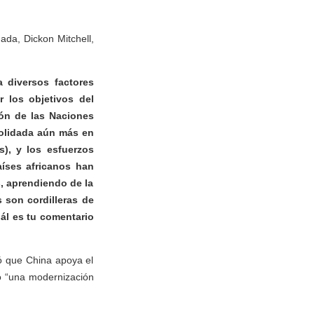
nada, Dickon Mitchell,
 diversos factores
r los objetivos del
ión de las Naciones
solidada aún más en
), y los esfuerzos
aíses africanos han
s, aprendiendo de la
 son cordilleras de
uál es tu comentario
ló que China apoya el
no “una modernización