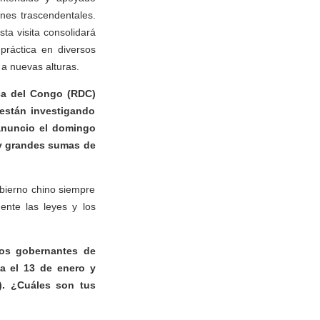
nes trascendentales.
ta visita consolidará
práctica en diversos
a nuevas alturas.
ca del Congo (RDC)
 están investigando
 anuncio el domingo
 y grandes sumas de
bierno chino siempre
ente las leyes y los
dos gobernantes de
na el 13 de enero y
). ¿Cuáles son tus