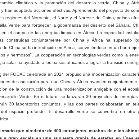
cambio climático y la promoción del desarrollo verde, China y Áfr
 y han adoptado acciones efectivas. Aprendiendo del proyecto de con
res regiones del Noroeste, el Norte y el Noreste de China, países afr
alla Verde para fortalecer la gobernanza del desierto del Sáhara. C
s en el campo de las energías limpias en África. La capacidad instal
icas construidas conjuntamente por China y África ha superado lo
 de China se ha introducido en África, convirtiéndose en un buen ej
os y hermosos”. La cooperación en tecnologías verdes como la energí
ía solar ha ayudado a los países africanos a lograr la transición energ
g del FOCAC celebrada en 2024 propuso una modernización caracteri
cciones de asociación para que China y África avancen conjuntamente
ción de la construcción de una modernización amigable con el ecosi
esarrollo Verde. En el futuro, se lanzarán 30 proyectos de energías 
ún 30 laboratorios conjuntos, y las dos partes colaborarán en teled
 del espacio profundo. El desarrollo verde se convertirá en otro p
rica.
firmado que alrededor de 400 extranjeros, muchos de ellos chino
a a gran escala en una supuesta granja de estafas en línea en