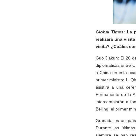
Global Times
: La 
realizará una visit
visita? ¿Cuáles son
Guo Jiakun: El 20 de
diplomáticas entre Ch
a China en esta ocas
primer ministro Li Q
asistirá a una cer
Permanente de la AP
intercambiarán a fo
Beijing, el primer mi
Granada es un país 
Durante las última
siempre se han res