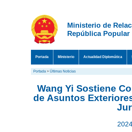
Ministerio de Rela
República Popular
Portada
Ministerio
Actualidad Diplomática
Portada
>
Últimas Noticias
Wang Yi Sostiene Co
de Asuntos Exteriore
Jur
2024