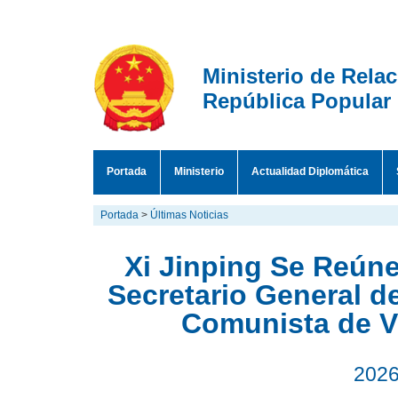
Ministerio de Rela
República Popular
Portada
Ministerio
Actualidad Diplomática
Portada
>
Últimas Noticias
Xi Jinping Se Reún
Secretario General d
Comunista de V
2026