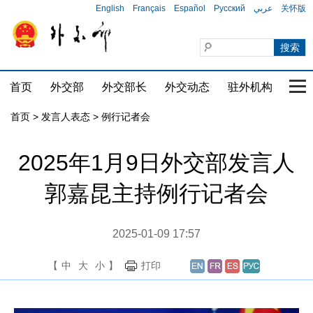
English
Français
Español
Русский
عربي
关怀版
首页
外交部
外交部长
外交动态
驻外机构
国家
首页
>
发言人表态
>
例行记者会
2025年1月9日外交部发言人
郭嘉昆主持例行记者会
2025-01-09 17:57
【
中
大
小
】
打印