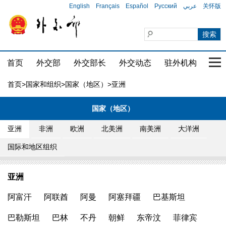
English
Français
Español
Русский
عربي
关怀版
首页
外交部
外交部长
外交动态
驻外机构
国家
首页
>
国家和组织
>
国家（地区）
>亚洲
国家（地区）
亚洲
非洲
欧洲
北美洲
南美洲
大洋洲
国际和地区组织
亚洲
阿富汗
阿联酋
阿曼
阿塞拜疆
巴基斯坦
巴勒斯坦
巴林
不丹
朝鲜
东帝汶
菲律宾