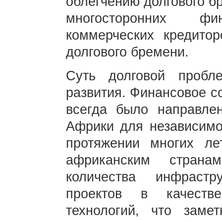
облегчению долгового б
многосторонних ф
коммерческих кредито
долгового бремени.
Суть долговой проб
развития. Финансовое с
всегда было направле
Африки для независимог
протяжении многих ле
африканским страна
количества инфраст
проектов в качеств
технологий, что заме