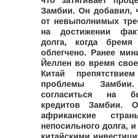
что затягивает проц
Замбии. Он добавил, 
от невыполнимых тре
на достижении факт
долга, когда брем
облегчено. Ранее ми
Йеллен во время свое
Китай препятствие
проблемы Замбии
согласиться на бы
кредитов Замбии. О
африканские стра
непосильного долга, и
китайскими инвестици