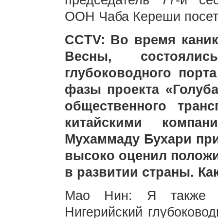
председатель 77-й се
ООН Чаба Кереши посети
CCTV: Во время каник
Весны, состояли
глубоководного порт
фазы проекта «Голуб
общественного транс
китайскими компан
Мухаммаду Бухари при
высоко оценил положи
в развитии страны. К
Мао Нин: Я также о
Нигерийский глубоково