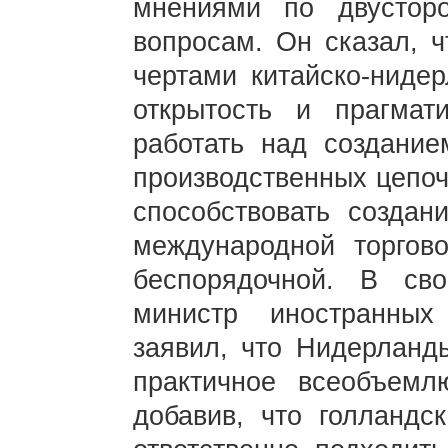
мнениями по двустор
вопросам. Он сказал, 
чертами китайско-ниде
открытость и прагма
работать над создани
производственных цепоч
способствовать создан
международной торгов
беспорядочной. В св
министр иностранны
заявил, что Нидерланды
практичное всеобъемл
добавив, что голландс