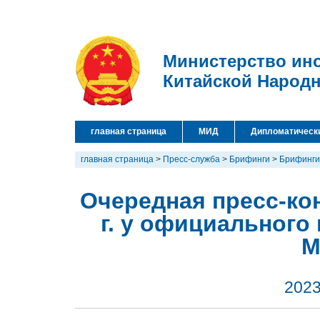
Министерство ин
Китайской Народ
главная страница
МИД
Дипломатическ
главная страница
>
Пресс-служба
>
Брифинги
>
Брифинги
Очередная пресс-ко
г. у официального
М
2023