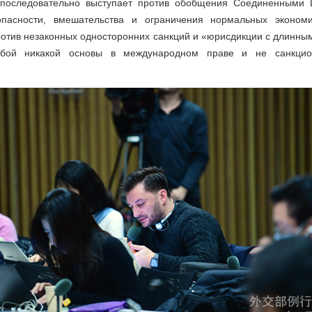
й последовательно выступает против обобщения Соединенными 
опасности, вмешательства и ограничения нормальных экономи
ротив незаконных односторонних санкций и «юрисдикции с длинны
бой никакой основы в международном праве и не санкцио