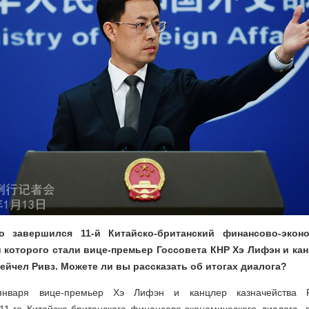
о завершился 11-й Китайско-британский финансово-эконо
 которого стали вице-премьер Госсовета КНР Хэ Лифэн и кан
йчел Ривз. Можете ли вы рассказать об итогах диалога?
января вице-премьер Хэ Лифэн и канцлер казначейства Р