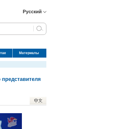
Русский
简体中文
English
Français
Español
итае
Материалы
عربي
о представителя