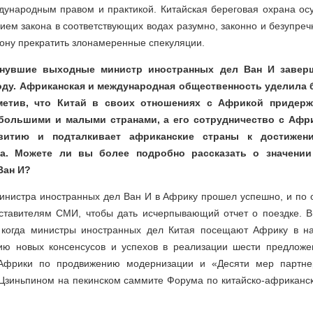
ждународным правом и практикой. Китайская береговая охрана ос
ием закона в соответствующих водах разумно, законно и безупреч
ону прекратить злонамеренные спекуляции.
минувшие выходные министр иностранных дел Ван И завер
оду. Африканская и международная общественность уделила
тметив, что Китай в своих отношениях с Африкой придерж
большими и малыми странами, а его сотрудничество с Афр
витию и подталкивает африканские страны к достижен
та. Можете ли вы более подробно рассказать о значении
Ван И?
министра иностранных дел Ван И в Африку прошел успешно, и по 
ставителям СМИ, чтобы дать исчерпывающий отчет о поездке. В
когда министры иностранных дел Китая посещают Африку в на
ию новых консенсусов и успехов в реализации шести предлож
Африки по продвижению модернизации и «Десяти мер партнер
Цзиньпином на пекинском саммите Форума по китайско-африканск