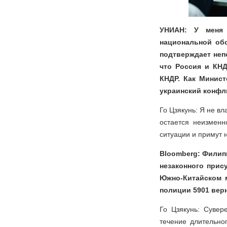
УНИАН: У меня 
национальной об
подтверждает неп
что Россия и КН
КНДР. Как Минист
украинский конфл
Го Цзякунь: Я не в
остается неизменн
ситуации и примут 
Bloomberg: Филип
незаконного прис
Южно-Китайском 
полиции 5901 вер
Го Цзякунь: Суве
течение длительно