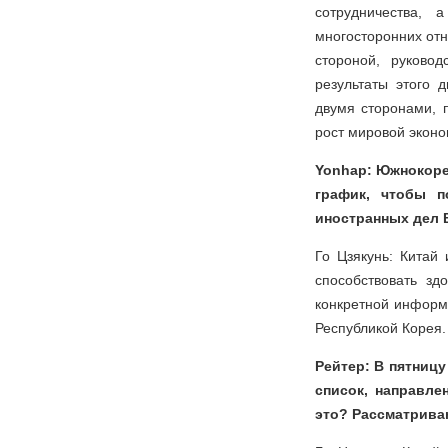
сотрудничества, 
многосторонних отн
стороной, руково
результаты этого 
двумя сторонами, 
рост мировой эконо
Yonhap: Южнокоре
график, чтобы 
иностранных дел 
Го Цзякунь: Китай
способствовать зд
конкретной информ
Республикой Корея.
Рейтер: В пятниц
список, направле
это? Рассматрива