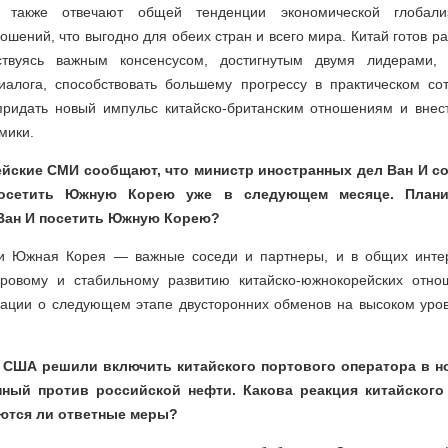
а также отвечают общей тенденции экономической глобал
ошений, что выгодно для обеих стран и всего мира. Китай готов ра
дствуясь важным консенсусом, достигнутым двумя лидерами, 
диалога, способствовать большему прогрессу в практическом со
придать новый импульс китайско-британским отношениям и внес
мики.
йские СМИ сообщают, что министр иностранных дел Ван И с
посетить Южную Корею уже в следующем месяце. Плани
Ван И посетить Южную Корею?
 и Южная Корея — важные соседи и партнеры, и в общих инте
оровому и стабильному развитию китайско-южнокорейских отн
ации о следующем этапе двусторонних обменов на высоком уро
у США решили включить китайского портового оператора в 
нный против российской нефти. Какова реакция китайского
ются ли ответные меры?