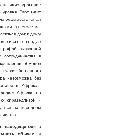
ак позиционирование
 уровня. Этот визит
ую решимость Китая
ными за столетие.
ситься друг к другу
ердили свою твердую
астрофой, вызванной
о сотрудничества в
укреплении обменов
скохозяйственного
ира невозможна без
Китаем и Африкой,
традает Африка, по
ию справедливой и
одятся на переднем
ечества.
и, находящегося в
итывать обычаи и