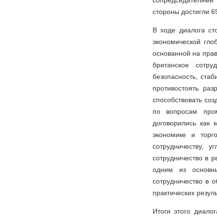
сопредседателями 1
стороны достигли 6
В ходе диалога с
экономической гло
основанной на прав
британское сотру
безопасность, стаб
противостоять раз
способствовать со
по вопросам пром
договорились как 
экономике и торг
сотрудничеству, у
сотрудничество в 
одним из основны
сотрудничество в о
практических резул
Итоги этого диало