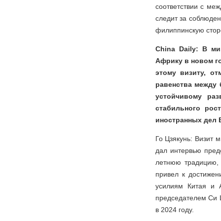
соответствии с ме
следит за соблюден
филиппинскую стор
China Daily: В 
Африку в новом г
этому визиту, о
равенства между 
устойчивому раз
стабильного рос
иностранных дел 
Го Цзякунь: Визит 
дал интервью пред
летнюю традицию, 
привел к достижен
усилиям Китая и 
председателем Си 
в 2024 году.