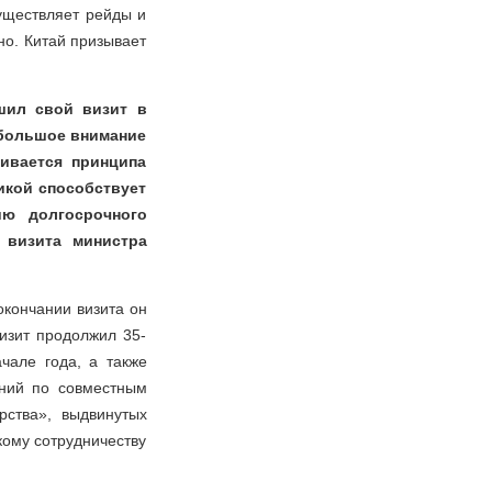
уществляет рейды и
но. Китай призывает
шил свой визит в
 большое внимание
ивается принципа
икой способствует
ию долгосрочного
 визита министра
окончании визита он
изит продолжил 35-
чале года, а также
ений по совместным
ства», выдвинутых
ому сотрудничеству