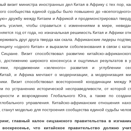
ый визит министра иностранных дел Китая в Африку с тех пор, к
ого сообщества единой судьбы было повышено до «всепогодного»
ную» дружбу между Китаем и Африкой и продемонстрировал тверд
ить усилия, чтобы справиться с изменениями в мире, невидан
няется год от года, но изначальная решимость Китая и Африки отно
держивать друг друга тверда как скала. Африканские лидеры подтв
нципу «одного Китая» и выразили соболезнования в связи с кат
Сицзане. Визит способствовал развитию китайско-африканског
х, достижению широкого консенсуса и ощутимых результатов в 
ями, продвижении «зеленого» развития и углублении сель
 Китай, и Африка мечтают о модернизации, а модернизация м
ики. Визит способствовал всесторонней координации между 
м по устранению исторической несправедливости, от которой с
арности и возрождению Глобального Юга, а также по создан
глобального управления. Китайско-африканские отношения нах
, станут моделью для построения сообщества единой судьбы челов
ринг, главный калон сицзанского правительства в изгнани
 воскресенье, что китайское правительство должно уч