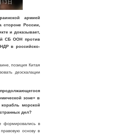
раинской армией
 стороне России,
кте и доказывает,
ий СБ ООН против
КНДР в российско-
аине, позиция Китая
вовать деэскалации
 «продолжающегося
омической зоне» в
 корабль морской
остранных дел?
е формировались в
 правовую основу в