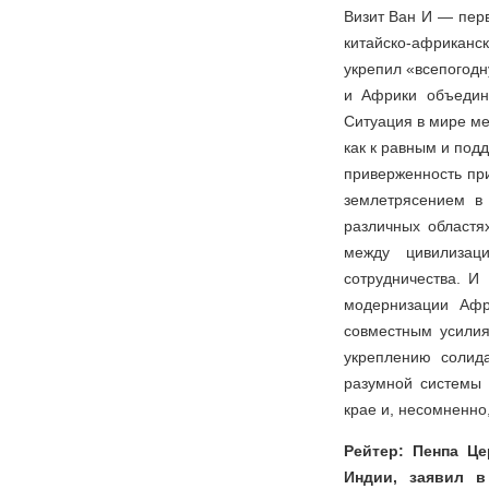
Визит Ван И — перв
китайско-африканск
укрепил «всепогод
и Африки объедин
Ситуация в мире ме
как к равным и под
приверженность при
землетрясением в 
различных областя
между цивилизаци
сотрудничества. И
модернизации Афр
совместным усилия
укреплению солид
разумной системы 
крае и, несомненно
Рейтер: Пенпа Це
Индии, заявил в