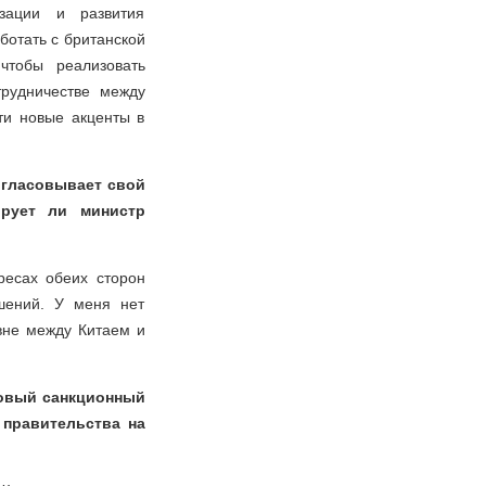
изации и развития
ботать с британской
чтобы реализовать
трудничестве между
ти новые акценты в
огласовывает свой
рует ли министр
ресах обеих сторон
ошений. У меня нет
вне между Китаем и
новый санкционный
 правительства на