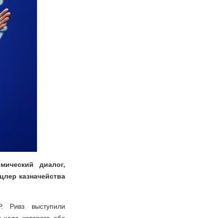
мический диалог,
цлер казначейства
. Ривз выступили