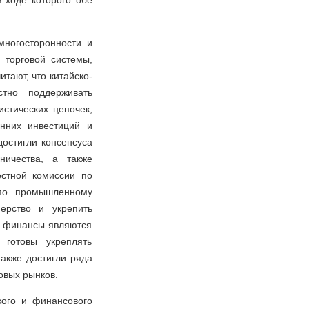
в ходе которого обе
ногосторонности и
 торговой системы,
тают, что китайско-
стно поддерживать
истических цепочек,
онних инвестиций и
остигли консенсуса
ничества, а также
естной комиссии по
 по промышленному
нерство и укрепить
о финансы являются
 готовы укреплять
также достигли ряда
овых рынков.
кого и финансового