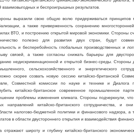
1-го Китайско-британского финансово-экономического диалога, 
9 взаимовыгодных и беспроигрышных результатов.
тороны выразили свою общую волю придерживаться принципов м
бализации, а также приверженность сохранению многосторонней
илах ВТО, и построению открытой мировой экономики. Стороны счи
дничество полезно для развития двух стран, будут совме
ильность и бесперебойность глобальных производственных и лог
рыву связей, а также согласны снижать барьеры для двустор
зданию недискриминационной и открытой бизнес-среды. Стороны д
ышленного, сельскохозяйственного и энергетического сотруд
можно скорее созвать новую сессию китайско-британской Совм
овле, Совместной комиссии по науке и технике и Диалога
глубить китайско-британское современное промышленное парт
решении проблемы изменения климата. Стороны подчеркнули, чт
х направлений китайско-британского сотрудничества, и они
бласти налогово-бюджетной политики и финансового надзора, а 
ьтатов в области двустороннего открытия и взаимодействия финанс
га отражают широту и глубину китайско-британского экономичес