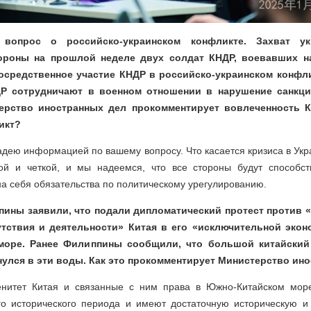
вопрос о российско-украинском конфликте. Захват ук
ороны на прошлой неделе двух солдат КНДР, воевавших на
осредственное участие КНДР в российско-украинском конфли
ДР сотрудничают в военном отношении в нарушение санкц
ерство иностранных дел прокомментирует вовлеченность 
икт?
ладею информацией по вашему вопросу. Что касается кризиса в Укр
ой и четкой, и мы надеемся, что все стороны будут способст
на себя обязательства по политическому урегулированию.
пины заявили, что подали дипломатический протест против
утствия и деятельности» Китая в его «исключительной экон
море. Ранее Филиппины сообщили, что большой китайский
нулся в эти воды. Как это прокомментирует Министерство ин
ренитет Китая и связанные с ним права в Южно-Китайском мор
го исторического периода и имеют достаточную историческую и