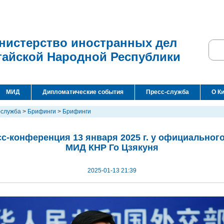
нистерство иностранных дел
тайской Народной Республики
МИД
Дипломатические события
Пресс-служба
О К
-служба
>
Брифинги
>
Брифинги
с-конференция 13 января 2025 г. у официальног
МИД КНР Го Цзякуня
2025-01-13 21:39