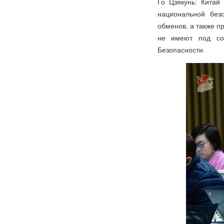
Го Цзякунь: Кита
национальной без
обменов, а также п
не имеют под со
Безопасности.