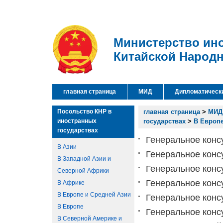
Министерство ин
Китайской Народ
главная страница
МИД
Дипломатическ
Посольство КНР в
главная страница
>
МИД
иностранных
государствах
>
В Европе
государствах
Генеральное конс
В Азии
Генеральное конс
В Западной Азии и
Генеральное консу
Северной Африки
Генеральное конс
В Африке
В Европе и Средней Азии
Генеральное конс
В Европе
Генеральное конс
В Северной Америке и