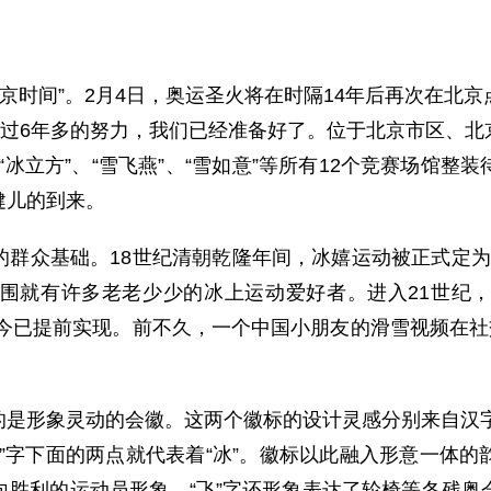
“北京时间”。2月4日，奥运圣火将在时隔14年后再次在
经过6年多的努力，我们已经准备好了。位于北京市区、
、“冰立方”、“雪飞燕”、“雪如意”等所有12个竞赛场馆
健儿的到来。
群众基础。18世纪清朝乾隆年间，冰嬉运动被正式定为“年
围就有许多老老少少的冰上运动爱好者。进入21世纪
如今已提前实现。前不久，一个中国小朋友的滑雪视频在社
形象灵动的会徽。这两个徽标的设计灵感分别来自汉字“冬”
”字下面的两点就代表着“冰”。徽标以此融入形意一体
向胜利的运动员形象。“飞”字还形象表达了轮椅等冬残奥