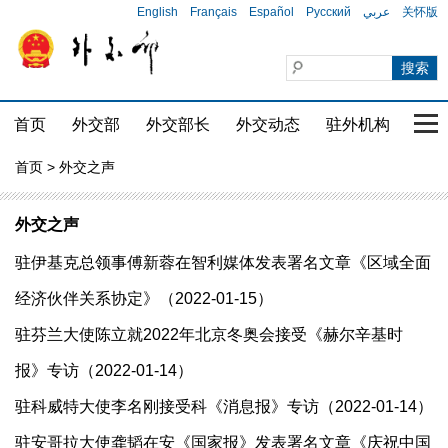
English
Français
Español
Русский
عربي
关怀版
首页
外交部
外交部长
外交动态
驻外机构
国家
首页
> 外交之声
外交之声
驻伊基克总领事傅新蓉在智利媒体发表署名文章《区域全面
经济伙伴关系协定》（2022-01-15）
驻芬兰大使陈立就2022年北京冬奥会接受《赫尔辛基时
报》专访（2022-01-14）
驻科威特大使李名刚接受科《消息报》专访（2022-01-14）
驻安哥拉大使龚韬在安《国家报》发表署名文章《庆祝中国