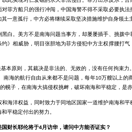
，以此实现对仁爱礁的永久非法侵占。菲方出尔反尔，言
面对菲方船只的强行冲闯，中国海警不得不采取必要执法
如其一意孤行，中方必将继续采取坚决措施维护自身领土
倒黑白。美方不是南海问题当事方，却屡屡插手、挑拨中
条约》相威胁，明目张胆地为菲方侵犯中方主权撑腰打气
际法基本原则，其裁决是非法的、无效的，没有任何拘束力
。南海的航行自由从来都不是问题，每年10万艘以上的
”的幌子，在南海大搞侵权挑衅，破坏南海和平稳定，是
权和海洋权益，同时致力于同地区国家一道维护南海和平
海和平稳定付出的努力。
美国财长耶伦将于4月访华，请问中方能否证实？