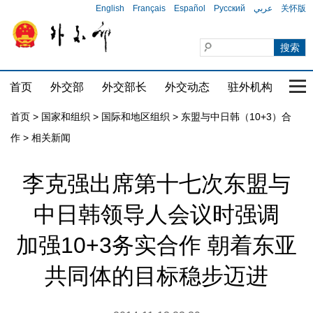
English
Français
Español
Русский
عربي
关怀版
首页
外交部
外交部长
外交动态
驻外机构
国家
首页
>
国家和组织
>
国际和地区组织
>
东盟与中日韩（10+3）合
作
>
相关新闻
李克强出席第十七次东盟与
中日韩领导人会议时强调
加强10+3务实合作 朝着东亚
共同体的目标稳步迈进