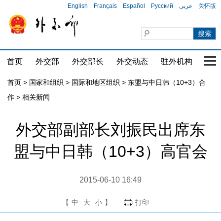
English
Français
Español
Русский
عربي
关怀版
首页
外交部
外交部长
外交动态
驻外机构
国家
首页
>
国家和组织
>
国际和地区组织
>
东盟与中日韩（10+3）合
作
>
相关新闻
外交部副部长刘振民出席东
盟与中日韩（10+3）高官会
2015-06-10 16:49
【
中
大
小
】
打印