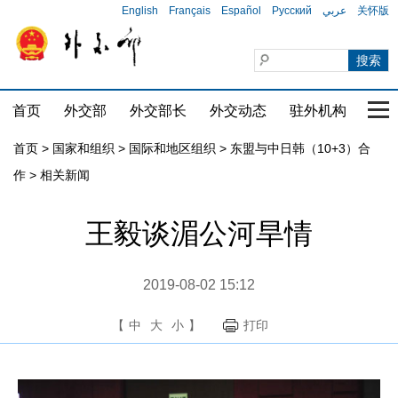
English
Français
Español
Русский
عربي
关怀版
首页
外交部
外交部长
外交动态
驻外机构
国家
首页
>
国家和组织
>
国际和地区组织
>
东盟与中日韩（10+3）合
作
>
相关新闻
王毅谈湄公河旱情
2019-08-02 15:12
【
中
大
小
】
打印