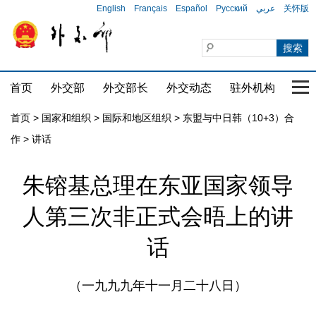
English
Français
Español
Русский
عربي
关怀版
首页
外交部
外交部长
外交动态
驻外机构
国家
首页
>
国家和组织
>
国际和地区组织
>
东盟与中日韩（10+3）合
作
>
讲话
朱镕基总理在东亚国家领导
人第三次非正式会晤上的讲
话
（一九九九年十一月二十八日）