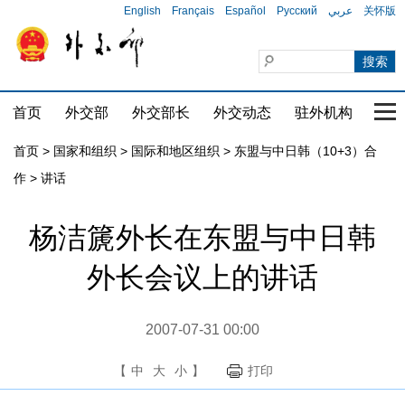
English
Français
Español
Русский
عربي
关怀版
首页
外交部
外交部长
外交动态
驻外机构
国家
首页
>
国家和组织
>
国际和地区组织
>
东盟与中日韩（10+3）合
作
>
讲话
杨洁篪外长在东盟与中日韩
外长会议上的讲话
2007-07-31 00:00
【
中
大
小
】
打印