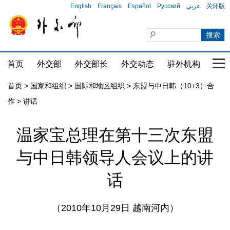
English
Français
Español
Русский
عربي
关怀版
首页
外交部
外交部长
外交动态
驻外机构
国家
首页
>
国家和组织
>
国际和地区组织
>
东盟与中日韩（10+3）合
作
>
讲话
温家宝总理在第十三次东盟
与中日韩领导人会议上的讲
话
（2010年10月29日 越南河内）