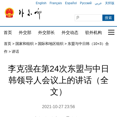
English
Français
Español
Русский
عربي
关怀版
首页
外交部
外交部长
外交动态
驻外机构
国家
首页
>
国家和组织
>
国际和地区组织
>
东盟与中日韩（10+3）合
作
>
讲话
李克强在第24次东盟与中日
韩领导人会议上的讲话（全
文）
2021-10-27 23:56