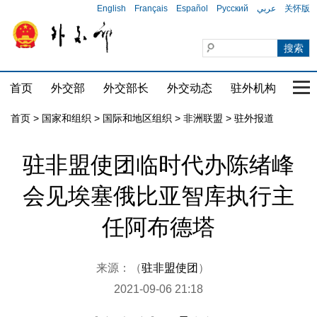
English
Français
Español
Русский
عربي
关怀版
首页
外交部
外交部长
外交动态
驻外机构
国家
首页
>
国家和组织
>
国际和地区组织
>
非洲联盟
>
驻外报道
驻非盟使团临时代办陈绪峰
会见埃塞俄比亚智库执行主
任阿布德塔
来源：（
驻非盟使团
）
2021-09-06 21:18