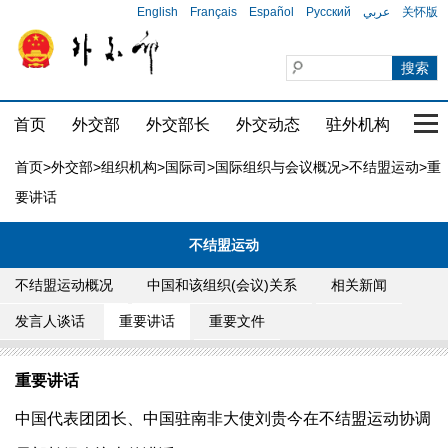
English
Français
Español
Русский
عربي
关怀版
首页
外交部
外交部长
外交动态
驻外机构
国家
首页
>
外交部
>
组织机构
>
国际司
>
国际组织与会议概况
>
不结盟运动
>重
要讲话
不结盟运动
不结盟运动概况
中国和该组织(会议)关系
相关新闻
发言人谈话
重要讲话
重要文件
重要讲话
中国代表团团长、中国驻南非大使刘贵今在不结盟运动协调